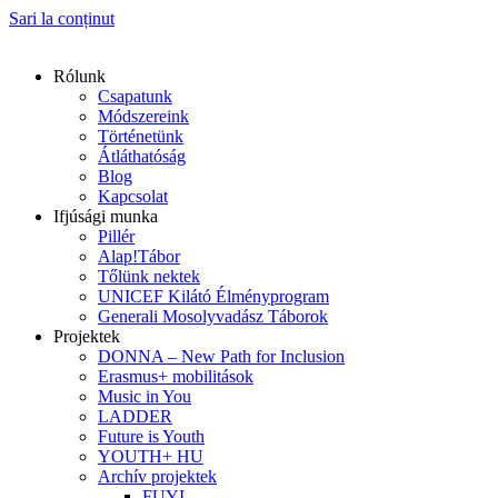
Sari la conținut
Rólunk
Csapatunk
Módszereink
Történetünk
Átláthatóság
Blog
Kapcsolat
Ifjúsági munka
Pillér
Alap!Tábor
Tőlünk nektek
UNICEF Kilátó Élményprogram
Generali Mosolyvadász Táborok
Projektek
DONNA – New Path for Inclusion
Erasmus+ mobilitások
Music in You
LADDER
Future is Youth
YOUTH+ HU
Archív projektek
FUYI