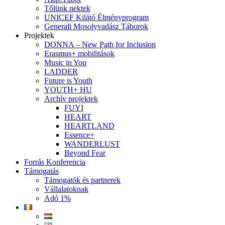
Tőlünk nektek
UNICEF Kilátó Élményprogram
Generali Mosolyvadász Táborok
Projektek
DONNA – New Path for Inclusion
Erasmus+ mobilitások
Music in You
LADDER
Future is Youth
YOUTH+ HU
Archív projektek
FUYI
HEART
HEARTLAND
Essence+
WANDERLUST
Beyond Fear
Forrás Konferencia
Támogatás
Támogatók és partnerek
Vállalatoknak
Adó 1%