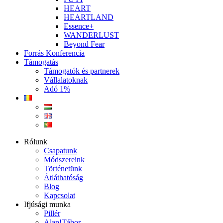
HEART
HEARTLAND
Essence+
WANDERLUST
Beyond Fear
Forrás Konferencia
Támogatás
Támogatók és partnerek
Vállalatoknak
Adó 1%
Rólunk
Csapatunk
Módszereink
Történetünk
Átláthatóság
Blog
Kapcsolat
Ifjúsági munka
Pillér
Alap!Tábor