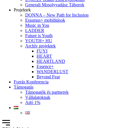
Generali Mosolyvadász Táborok
Projektek
DONNA – New Path for Inclusion
Erasmus+ mobilitások
Music in You
LADDER
Future is Youth
YOUTH+ HU
Archív projektek
FUYI
HEART
HEARTLAND
Essence+
WANDERLUST
Beyond Fear
Forrás Konferencia
Támogatás
Támogatók és partnerek
Vállalatoknak
Adó 1%