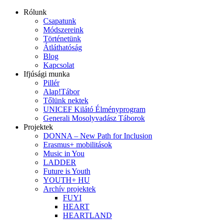
Rólunk
Csapatunk
Módszereink
Történetünk
Átláthatóság
Blog
Kapcsolat
Ifjúsági munka
Pillér
Alap!Tábor
Tőlünk nektek
UNICEF Kilátó Élményprogram
Generali Mosolyvadász Táborok
Projektek
DONNA – New Path for Inclusion
Erasmus+ mobilitások
Music in You
LADDER
Future is Youth
YOUTH+ HU
Archív projektek
FUYI
HEART
HEARTLAND