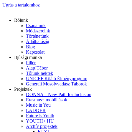
Ugrás a tartalomhoz
Rólunk
Csapatunk
Módszereink
Történetünk
Átláthatóság
Blog
Kapcsolat
Ifjúsági munka
Pillér
Alap!Tábor
Tőlünk nektek
UNICEF Kilátó Élményprogram
Generali Mosolyvadász Táborok
Projektek
DONNA – New Path for Inclusion
Erasmus+ mobilitások
Music in You
LADDER
Future is Youth
YOUTH+ HU
Archív projektek
FUYI