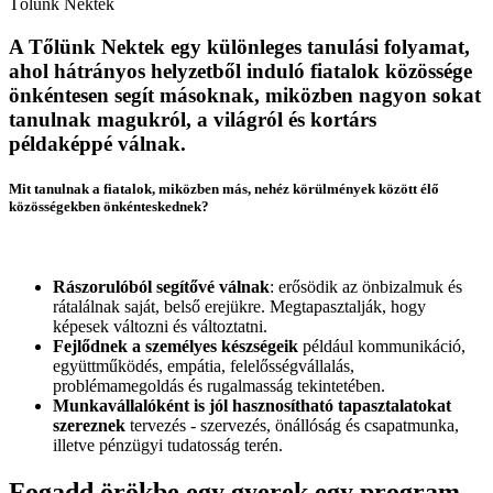
Tőlünk Nektek
A Tőlünk Nektek egy különleges tanulási folyamat,
ahol hátrányos helyzetből induló fiatalok közössége
önkéntesen segít másoknak, miközben nagyon sokat
tanulnak magukról, a világról és kortárs
példaképpé válnak.
Mit tanulnak a fiatalok, miközben más, nehéz körülmények között élő
közösségekben önkénteskednek?
Rászorulóból segítővé válnak
: erősödik az önbizalmuk és
rátalálnak saját, belső erejükre. Megtapasztalják, hogy
képesek változni és változtatni.
Fejlődnek a személyes készségeik
például kommunikáció,
együttműködés, empátia, felelősségvállalás,
problémamegoldás és rugalmasság tekintetében.
Munkavállalóként is jól hasznosítható tapasztalatokat
szereznek
tervezés - szervezés, önállóság és csapatmunka,
illetve pénzügyi tudatosság terén.
Fogadd örökbe egy gyerek egy program­