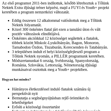
Az első programot 2011-ben indítottuk, később létrehoztuk a Tőlünk
Nektek Extra ifjúsági tréner képzést, majd a FUYI és Youth+ projekt
keretében a program nemzetközi változatát.
Eddig összesen 12 alkalommal valósítottuk meg a Tőlünk
Nektek folyamatát.
Közel 300 önkéntes fiatal járt ezen a tanulási úton és vált
pozitív változások elindítójává.
Önkéntes akcióikkal 12 közösséget segítettek a fiatalok,
többek között Miskolc-Lyukóbányán, Bagon, Monoron,
Tarnabodon Ózdon, Tiszaburán, Kerecsenden és Tatabányán.
3 településen indult el helyi közösségfejlesztő program a
Tőlünk Nektek nyomán, a PILLÉR programunk keretében.
Módszertanunkat 6 ország, Svédország, Spanyolország,
Románia, Szlovákia, Lettország, Németország ifjúsági
munkásaival osztottuk meg a Youth+ projektben.
Hogyan hat mindez?
Hátrányos életkezdéssel induló fiatalok számára új
perspektívát nyit
Bemutatja a segítségnyújtásban rejlő örömöket és
lehetőségeket
Erősíti a közösségi összetartást