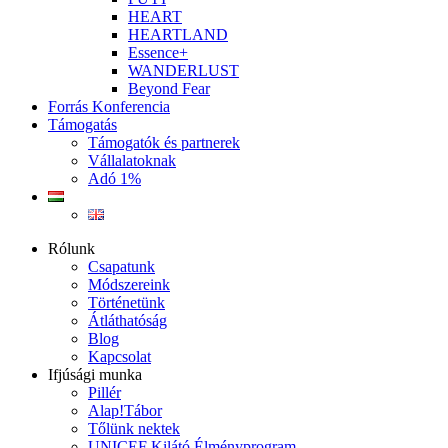
HEART
HEARTLAND
Essence+
WANDERLUST
Beyond Fear
Forrás Konferencia
Támogatás
Támogatók és partnerek
Vállalatoknak
Adó 1%
Rólunk
Csapatunk
Módszereink
Történetünk
Átláthatóság
Blog
Kapcsolat
Ifjúsági munka
Pillér
Alap!Tábor
Tőlünk nektek
UNICEF Kilátó Élményprogram