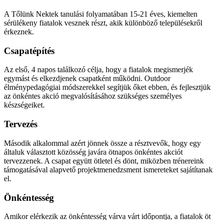
A Tőlünk Nektek tanulási folyamatában 15-21 éves, kiemelten
sérülékeny fiatalok vesznek részt, akik különböző településekről
érkeznek.
Csapatépítés
Az első, 4 napos találkozó célja, hogy a fiatalok megismerjék
egymást és elkezdjenek csapatként működni. Outdoor
élménypedagógiai módszerekkel segítjük őket ebben, és fejlesztjük
az önkéntes akció megvalósításához szükséges személyes
készségeiket.
Tervezés
Második alkalommal azért jönnek össze a résztvevők, hogy egy
általuk választott közösség javára ötnapos önkéntes akciót
tervezzenek. A csapat együtt ötletel és dönt, miközben trénereink
támogatásával alapvető projektmenedzsment ismereteket sajátítanak
el.
Önkéntesség
Amikor elérkezik az önkéntesség várva várt időpontja, a fiatalok öt