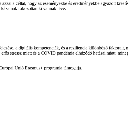
al a céllal, hogy az eseményekbe és eredményekbe ágyazott kreatív 
ckázatnak fokozottan ki vannak téve.
fejezése, a digitális kompetenciák, és a reziliencia különböző faktorait
rős stressz miatt és a COVID pandémia elhúzódó hatásai miatt, mint pé
pai Unió Erasmus+ programja támogatja.