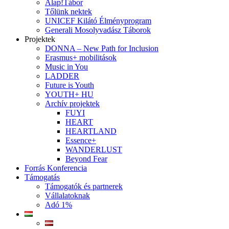
Alap!Tábor
Tőlünk nektek
UNICEF Kilátó Élményprogram
Generali Mosolyvadász Táborok
Projektek
DONNA – New Path for Inclusion
Erasmus+ mobilitások
Music in You
LADDER
Future is Youth
YOUTH+ HU
Archív projektek
FUYI
HEART
HEARTLAND
Essence+
WANDERLUST
Beyond Fear
Forrás Konferencia
Támogatás
Támogatók és partnerek
Vállalatoknak
Adó 1%