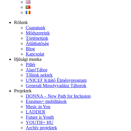
Rólunk
Csapatunk
Módszereink
Történetünk
Átláthatóság
Blog
Kapcsolat
Ifjúsági munka
Pillér
Alap!Tábor
Tőlünk nektek
UNICEF Kilátó Élményprogram
Generali Mosolyvadász Táborok
Projektek
DONNA – New Path for Inclusion
Erasmus+ mobilitások
Music in You
LADDER
Future is Youth
YOUTH+ HU
Archív projektek