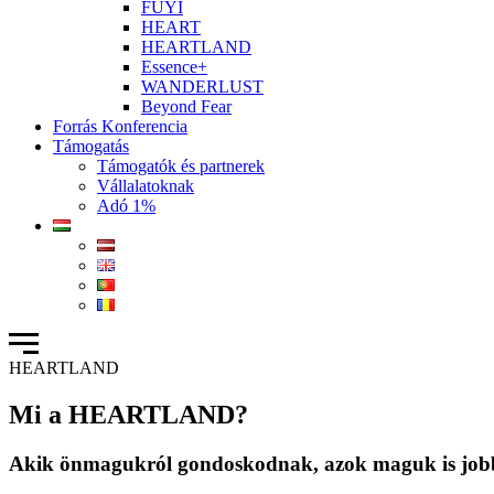
FUYI
HEART
HEARTLAND
Essence+
WANDERLUST
Beyond Fear
Forrás Konferencia
Támogatás
Támogatók és partnerek
Vállalatoknak
Adó 1%
HEARTLAND
Mi a HEARTLAND?
Akik önmagukról gondoskodnak, azok maguk is jobb