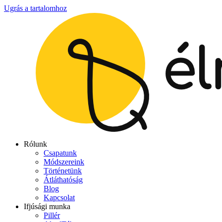
Ugrás a tartalomhoz
Rólunk
Csapatunk
Módszereink
Történetünk
Átláthatóság
Blog
Kapcsolat
Ifjúsági munka
Pillér