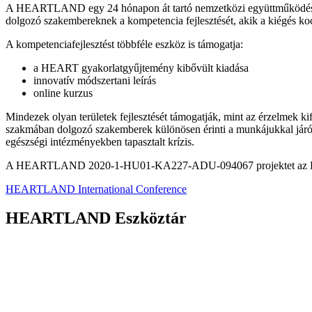
A HEARTLAND egy 24 hónapon át tartó nemzetközi együttműködés azz
dolgozó szakembereknek a kompetencia fejlesztését, akik a kiégés ko
A kompetenciafejlesztést többféle eszköz is támogatja:
a HEART gyakorlatgyűjtemény kibővült kiadása
innovatív módszertani leírás
online kurzus
Mindezek olyan területek fejlesztését támogatják, mint az érzelmek ki
szakmában dolgozó szakemberek különösen érinti a munkájukkal járó e
egészségi intézményekben tapasztalt krízis.
A HEARTLAND 2020-1-HU01-KA227-ADU-094067 projektet az Euró
HEARTLAND International Conference
HEARTLAND Eszköztár