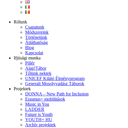
Rólunk
Csapatunk
Módszereink
Történetünk
Átláthatóság
Blog
Kapcsolat
Ifjúsági munka
Pillér
Alap!Tábor
Tőlünk nektek
UNICEF Kilátó Élményprogram
Generali Mosolyvadász Táborok
Projektek
DONNA – New Path for Inclusion
Erasmus+ mobilitások
Music in You
LADDER
Future is Youth
YOUTH+ HU
Archív projektek