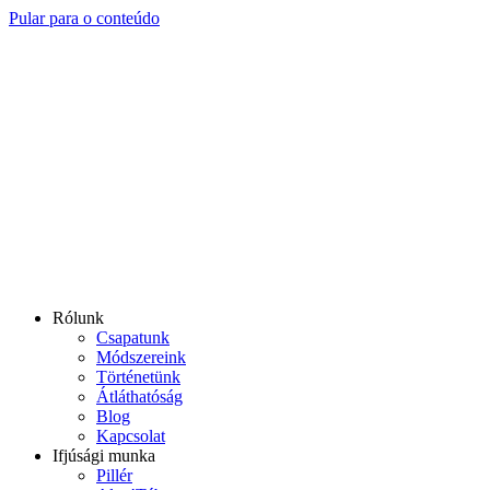
Pular para o conteúdo
Rólunk
Csapatunk
Módszereink
Történetünk
Átláthatóság
Blog
Kapcsolat
Ifjúsági munka
Pillér