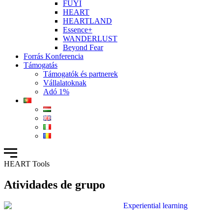
FUYI
HEART
HEARTLAND
Essence+
WANDERLUST
Beyond Fear
Forrás Konferencia
Támogatás
Támogatók és partnerek
Vállalatoknak
Adó 1%
HEART Tools
Atividades de grupo