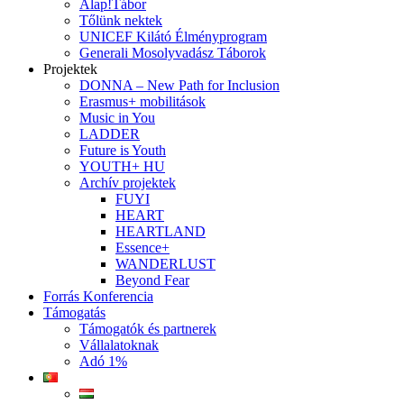
Alap!Tábor
Tőlünk nektek
UNICEF Kilátó Élményprogram
Generali Mosolyvadász Táborok
Projektek
DONNA – New Path for Inclusion
Erasmus+ mobilitások
Music in You
LADDER
Future is Youth
YOUTH+ HU
Archív projektek
FUYI
HEART
HEARTLAND
Essence+
WANDERLUST
Beyond Fear
Forrás Konferencia
Támogatás
Támogatók és partnerek
Vállalatoknak
Adó 1%