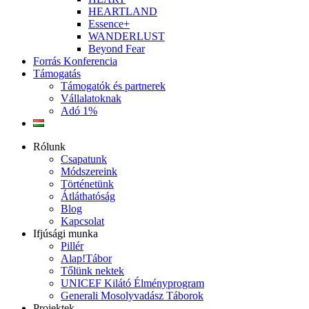
HEARTLAND
Essence+
WANDERLUST
Beyond Fear
Forrás Konferencia
Támogatás
Támogatók és partnerek
Vállalatoknak
Adó 1%
Rólunk
Csapatunk
Módszereink
Történetünk
Átláthatóság
Blog
Kapcsolat
Ifjúsági munka
Pillér
Alap!Tábor
Tőlünk nektek
UNICEF Kilátó Élményprogram
Generali Mosolyvadász Táborok
Projektek