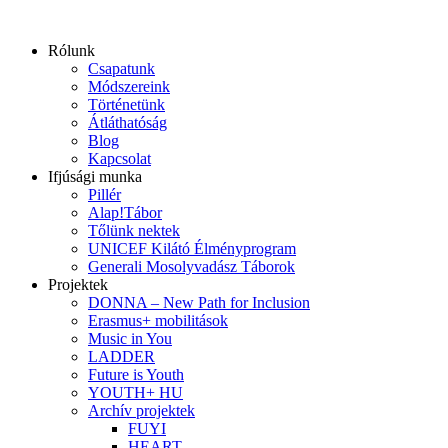
Ugrás
a
Rólunk
tartalomhoz
Csapatunk
Módszereink
Történetünk
Átláthatóság
Blog
Kapcsolat
Ifjúsági munka
Pillér
Alap!Tábor
Tőlünk nektek
UNICEF Kilátó Élményprogram
Generali Mosolyvadász Táborok
Projektek
DONNA – New Path for Inclusion
Erasmus+ mobilitások
Music in You
LADDER
Future is Youth
YOUTH+ HU
Archív projektek
FUYI
HEART