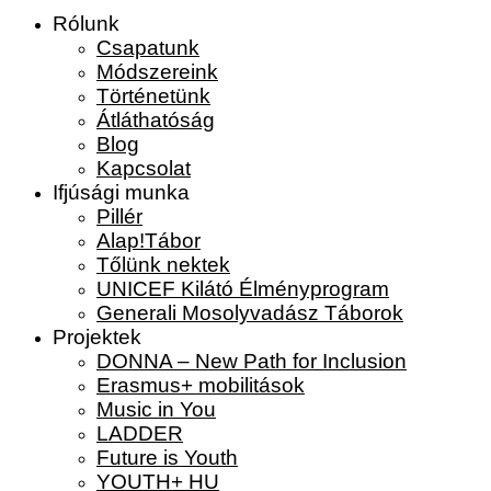
Rólunk
Csapatunk
Módszereink
Történetünk
Átláthatóság
Blog
Kapcsolat
Ifjúsági munka
Pillér
Alap!Tábor
Tőlünk nektek
UNICEF Kilátó Élményprogram
Generali Mosolyvadász Táborok
Projektek
DONNA – New Path for Inclusion
Erasmus+ mobilitások
Music in You
LADDER
Future is Youth
YOUTH+ HU