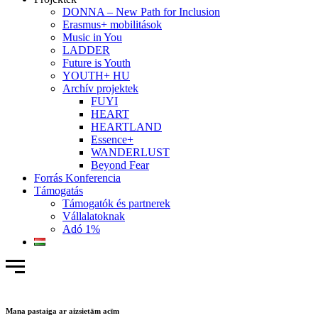
DONNA – New Path for Inclusion
Erasmus+ mobilitások
Music in You
LADDER
Future is Youth
YOUTH+ HU
Archív projektek
FUYI
HEART
HEARTLAND
Essence+
WANDERLUST
Beyond Fear
Forrás Konferencia
Támogatás
Támogatók és partnerek
Vállalatoknak
Adó 1%
Mana pastaiga ar aizsietām acīm