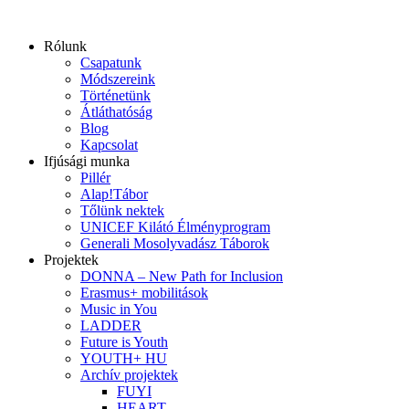
Ugrás
a
Rólunk
tartalomhoz
Csapatunk
Módszereink
Történetünk
Átláthatóság
Blog
Kapcsolat
Ifjúsági munka
Pillér
Alap!Tábor
Tőlünk nektek
UNICEF Kilátó Élményprogram
Generali Mosolyvadász Táborok
Projektek
DONNA – New Path for Inclusion
Erasmus+ mobilitások
Music in You
LADDER
Future is Youth
YOUTH+ HU
Archív projektek
FUYI
HEART