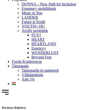
DONNA – New Path for Inclusion
Erasmus+ mobilitások
Music in You
LADDER
Future is Youth
YOUTH+ HU
Archív projektek
FUYI
HEART
HEARTLAND
Essence+
WANDERLUST
Beyond Fear
Forrás Konferencia
Támogatás
Támogatók és partnerek
Vállalatoknak
Adó 1%
Ķermeņa skulptūras