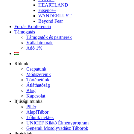
HEARTLAND
Essence+
WANDERLUST
Beyond Fear
Forrás Konferencia
Támogatás
Támogatók és partnerek
Vállalatoknak
Adó 1%
Rólunk
Csapatunk
Módszereink
Történetünk
Átláthatóság
Blog
Kapcsolat
Ifjúsági munka
Pillér
Alap!Tábor
Tőlünk nektek
UNICEF Kilátó Élményprogram
Generali Mosolyvadász Táborok
Projektek