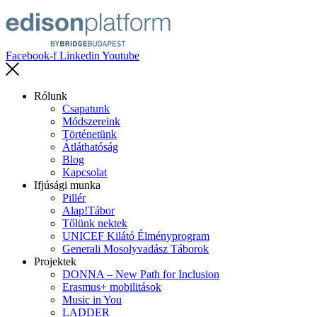
Facebook-f
Linkedin
Youtube
Rólunk
Csapatunk
Módszereink
Történetünk
Átláthatóság
Blog
Kapcsolat
Ifjúsági munka
Pillér
Alap!Tábor
Tőlünk nektek
UNICEF Kilátó Élményprogram
Generali Mosolyvadász Táborok
Projektek
DONNA – New Path for Inclusion
Erasmus+ mobilitások
Music in You
LADDER