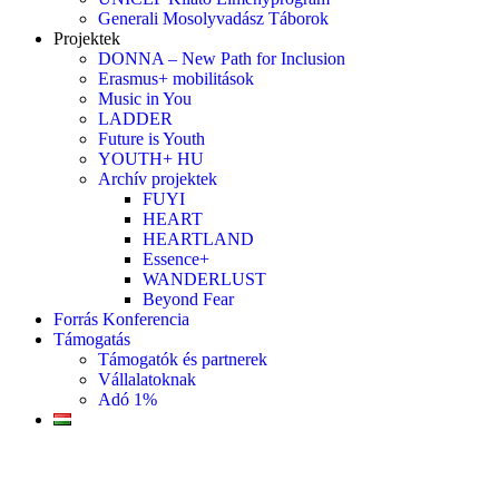
Generali Mosolyvadász Táborok
Projektek
DONNA – New Path for Inclusion
Erasmus+ mobilitások
Music in You
LADDER
Future is Youth
YOUTH+ HU
Archív projektek
FUYI
HEART
HEARTLAND
Essence+
WANDERLUST
Beyond Fear
Forrás Konferencia
Támogatás
Támogatók és partnerek
Vállalatoknak
Adó 1%