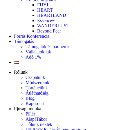
FUYI
HEART
HEARTLAND
Essence+
WANDERLUST
Beyond Fear
Forrás Konferencia
Támogatás
Támogatók és partnerek
Vállalatoknak
Adó 1%
Rólunk
Csapatunk
Módszereink
Történetünk
Átláthatóság
Blog
Kapcsolat
Ifjúsági munka
Pillér
Alap!Tábor
Tőlünk nektek
UNICEF Kilátó Élményprogram