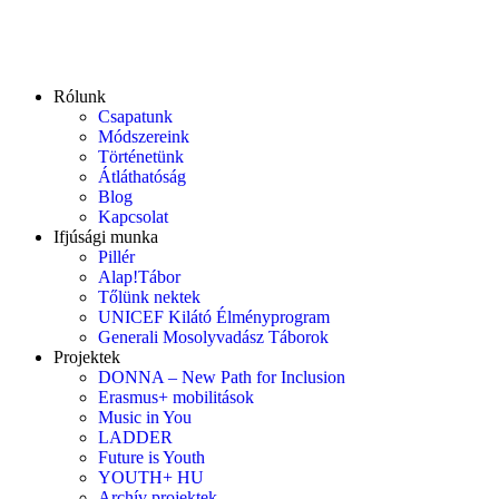
Rólunk
Csapatunk
Módszereink
Történetünk
Átláthatóság
Blog
Kapcsolat
Ifjúsági munka
Pillér
Alap!Tábor
Tőlünk nektek
UNICEF Kilátó Élményprogram
Generali Mosolyvadász Táborok
Projektek
DONNA – New Path for Inclusion
Erasmus+ mobilitások
Music in You
LADDER
Future is Youth
YOUTH+ HU
Archív projektek