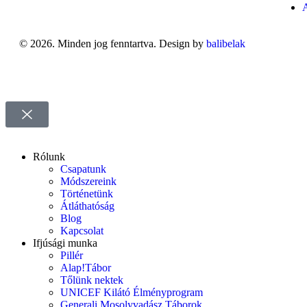
© 2026. Minden jog fenntartva. Design by
balibelak
Rólunk
Csapatunk
Módszereink
Történetünk
Átláthatóság
Blog
Kapcsolat
Ifjúsági munka
Pillér
Alap!Tábor
Tőlünk nektek
UNICEF Kilátó Élményprogram
Generali Mosolyvadász Táborok