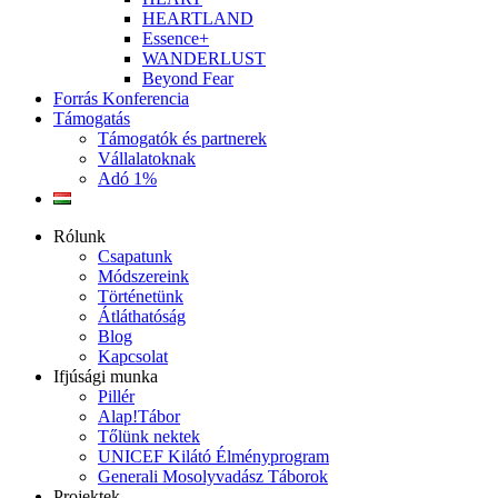
HEARTLAND
Essence+
WANDERLUST
Beyond Fear
Forrás Konferencia
Támogatás
Támogatók és partnerek
Vállalatoknak
Adó 1%
Rólunk
Csapatunk
Módszereink
Történetünk
Átláthatóság
Blog
Kapcsolat
Ifjúsági munka
Pillér
Alap!Tábor
Tőlünk nektek
UNICEF Kilátó Élményprogram
Generali Mosolyvadász Táborok
Projektek