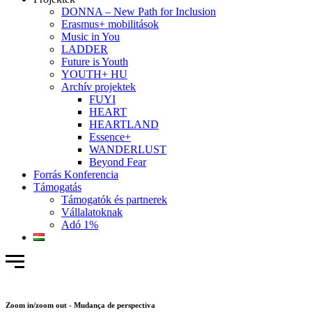
DONNA – New Path for Inclusion
Erasmus+ mobilitások
Music in You
LADDER
Future is Youth
YOUTH+ HU
Archív projektek
FUYI
HEART
HEARTLAND
Essence+
WANDERLUST
Beyond Fear
Forrás Konferencia
Támogatás
Támogatók és partnerek
Vállalatoknak
Adó 1%
Zoom in/zoom out - Mudança de perspectiva