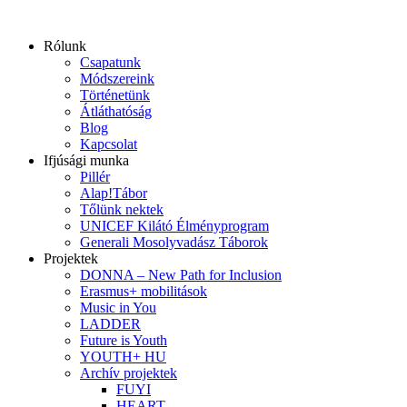
Ugrás
a
Rólunk
tartalomhoz
Csapatunk
Módszereink
Történetünk
Átláthatóság
Blog
Kapcsolat
Ifjúsági munka
Pillér
Alap!Tábor
Tőlünk nektek
UNICEF Kilátó Élményprogram
Generali Mosolyvadász Táborok
Projektek
DONNA – New Path for Inclusion
Erasmus+ mobilitások
Music in You
LADDER
Future is Youth
YOUTH+ HU
Archív projektek
FUYI
HEART