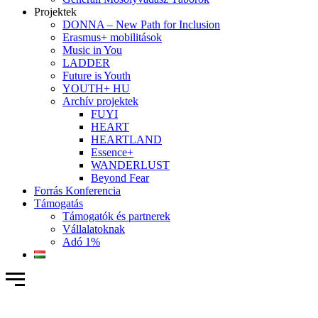
Projektek
DONNA – New Path for Inclusion
Erasmus+ mobilitások
Music in You
LADDER
Future is Youth
YOUTH+ HU
Archív projektek
FUYI
HEART
HEARTLAND
Essence+
WANDERLUST
Beyond Fear
Forrás Konferencia
Támogatás
Támogatók és partnerek
Vállalatoknak
Adó 1%