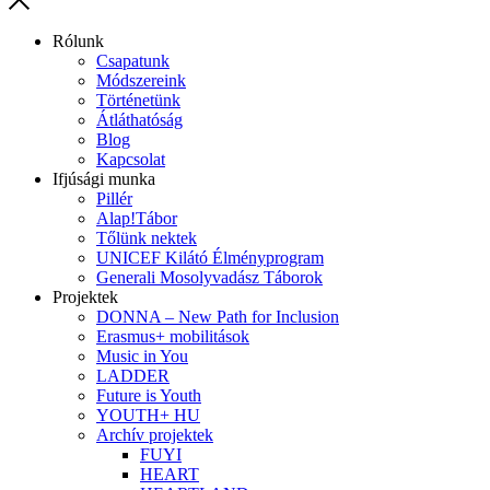
Rólunk
Csapatunk
Módszereink
Történetünk
Átláthatóság
Blog
Kapcsolat
Ifjúsági munka
Pillér
Alap!Tábor
Tőlünk nektek
UNICEF Kilátó Élményprogram
Generali Mosolyvadász Táborok
Projektek
DONNA – New Path for Inclusion
Erasmus+ mobilitások
Music in You
LADDER
Future is Youth
YOUTH+ HU
Archív projektek
FUYI
HEART