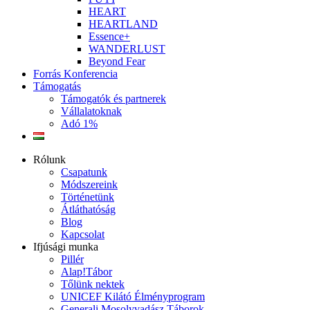
HEART
HEARTLAND
Essence+
WANDERLUST
Beyond Fear
Forrás Konferencia
Támogatás
Támogatók és partnerek
Vállalatoknak
Adó 1%
Rólunk
Csapatunk
Módszereink
Történetünk
Átláthatóság
Blog
Kapcsolat
Ifjúsági munka
Pillér
Alap!Tábor
Tőlünk nektek
UNICEF Kilátó Élményprogram
Generali Mosolyvadász Táborok