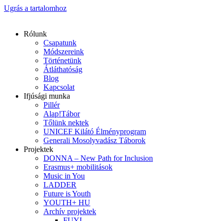
Ugrás a tartalomhoz
Rólunk
Csapatunk
Módszereink
Történetünk
Átláthatóság
Blog
Kapcsolat
Ifjúsági munka
Pillér
Alap!Tábor
Tőlünk nektek
UNICEF Kilátó Élményprogram
Generali Mosolyvadász Táborok
Projektek
DONNA – New Path for Inclusion
Erasmus+ mobilitások
Music in You
LADDER
Future is Youth
YOUTH+ HU
Archív projektek
FUYI