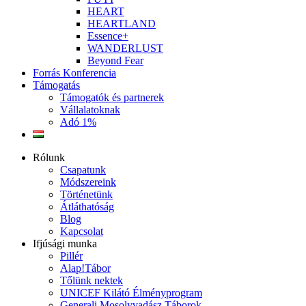
HEART
HEARTLAND
Essence+
WANDERLUST
Beyond Fear
Forrás Konferencia
Támogatás
Támogatók és partnerek
Vállalatoknak
Adó 1%
Rólunk
Csapatunk
Módszereink
Történetünk
Átláthatóság
Blog
Kapcsolat
Ifjúsági munka
Pillér
Alap!Tábor
Tőlünk nektek
UNICEF Kilátó Élményprogram
Generali Mosolyvadász Táborok