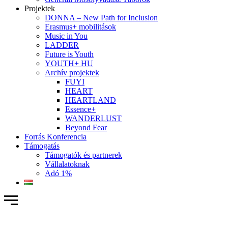
Projektek
DONNA – New Path for Inclusion
Erasmus+ mobilitások
Music in You
LADDER
Future is Youth
YOUTH+ HU
Archív projektek
FUYI
HEART
HEARTLAND
Essence+
WANDERLUST
Beyond Fear
Forrás Konferencia
Támogatás
Támogatók és partnerek
Vállalatoknak
Adó 1%