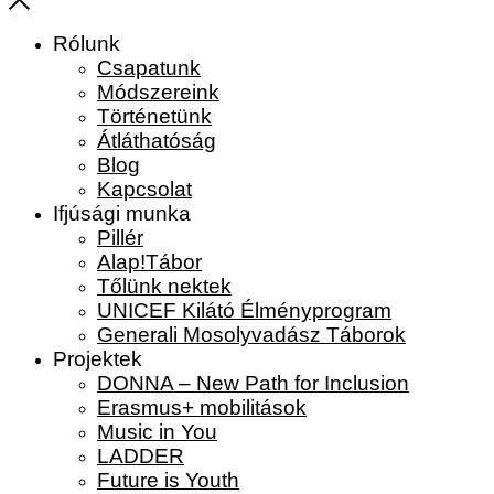
Rólunk
Csapatunk
Módszereink
Történetünk
Átláthatóság
Blog
Kapcsolat
Ifjúsági munka
Pillér
Alap!Tábor
Tőlünk nektek
UNICEF Kilátó Élményprogram
Generali Mosolyvadász Táborok
Projektek
DONNA – New Path for Inclusion
Erasmus+ mobilitások
Music in You
LADDER
Future is Youth