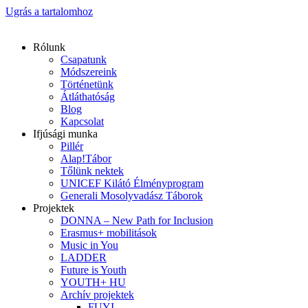
Ugrás a tartalomhoz
Rólunk
Csapatunk
Módszereink
Történetünk
Átláthatóság
Blog
Kapcsolat
Ifjúsági munka
Pillér
Alap!Tábor
Tőlünk nektek
UNICEF Kilátó Élményprogram
Generali Mosolyvadász Táborok
Projektek
DONNA – New Path for Inclusion
Erasmus+ mobilitások
Music in You
LADDER
Future is Youth
YOUTH+ HU
Archív projektek
FUYI