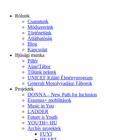
Ugrás
a
Rólunk
tartalomhoz
Csapatunk
Módszereink
Történetünk
Átláthatóság
Blog
Kapcsolat
Ifjúsági munka
Pillér
Alap!Tábor
Tőlünk nektek
UNICEF Kilátó Élményprogram
Generali Mosolyvadász Táborok
Projektek
DONNA – New Path for Inclusion
Erasmus+ mobilitások
Music in You
LADDER
Future is Youth
YOUTH+ HU
Archív projektek
FUYI
HEART