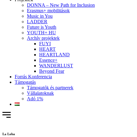
DONNA – New Path for Inclusion
Erasmus+ mobilitások
Music in You
LADDER
Future is Youth
YOUTH+ HU
Archív projektek
FUYI
HEART
HEARTLAND
Essence+
WANDERLUST
Beyond Fear
Forrás Konferencia
Támogatás
Támogatók és partnerek
Vállalatoknak
Adó 1%
La Loba