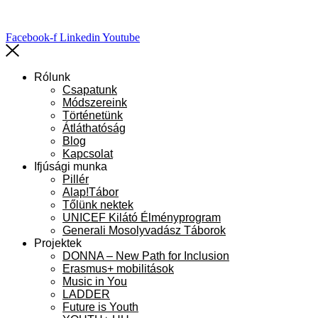
Facebook-f
Linkedin
Youtube
Rólunk
Csapatunk
Módszereink
Történetünk
Átláthatóság
Blog
Kapcsolat
Ifjúsági munka
Pillér
Alap!Tábor
Tőlünk nektek
UNICEF Kilátó Élményprogram
Generali Mosolyvadász Táborok
Projektek
DONNA – New Path for Inclusion
Erasmus+ mobilitások
Music in You
LADDER
Future is Youth