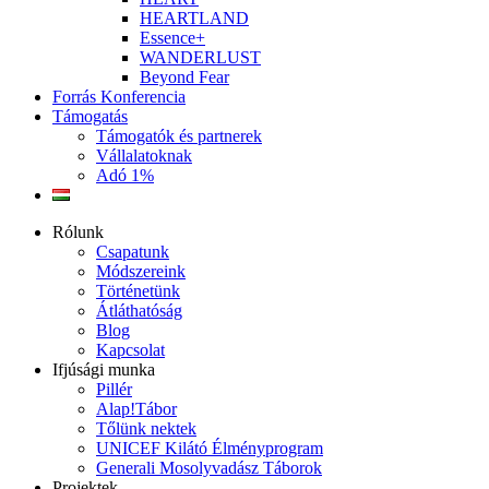
HEARTLAND
Essence+
WANDERLUST
Beyond Fear
Forrás Konferencia
Támogatás
Támogatók és partnerek
Vállalatoknak
Adó 1%
Rólunk
Csapatunk
Módszereink
Történetünk
Átláthatóság
Blog
Kapcsolat
Ifjúsági munka
Pillér
Alap!Tábor
Tőlünk nektek
UNICEF Kilátó Élményprogram
Generali Mosolyvadász Táborok
Projektek