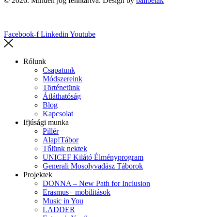
© 2026. Minden jog fenntartva. Design by
balibelak
Facebook-f
Linkedin
Youtube
Rólunk
Csapatunk
Módszereink
Történetünk
Átláthatóság
Blog
Kapcsolat
Ifjúsági munka
Pillér
Alap!Tábor
Tőlünk nektek
UNICEF Kilátó Élményprogram
Generali Mosolyvadász Táborok
Projektek
DONNA – New Path for Inclusion
Erasmus+ mobilitások
Music in You
LADDER