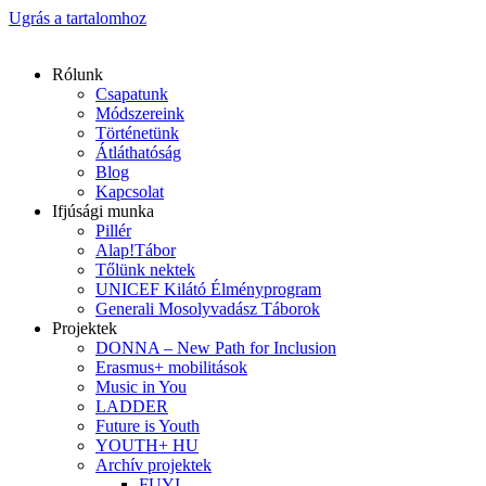
Ugrás a tartalomhoz
Rólunk
Csapatunk
Módszereink
Történetünk
Átláthatóság
Blog
Kapcsolat
Ifjúsági munka
Pillér
Alap!Tábor
Tőlünk nektek
UNICEF Kilátó Élményprogram
Generali Mosolyvadász Táborok
Projektek
DONNA – New Path for Inclusion
Erasmus+ mobilitások
Music in You
LADDER
Future is Youth
YOUTH+ HU
Archív projektek
FUYI