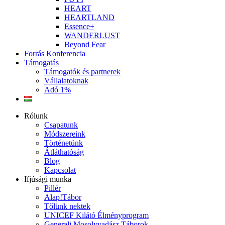
HEART
HEARTLAND
Essence+
WANDERLUST
Beyond Fear
Forrás Konferencia
Támogatás
Támogatók és partnerek
Vállalatoknak
Adó 1%
Rólunk
Csapatunk
Módszereink
Történetünk
Átláthatóság
Blog
Kapcsolat
Ifjúsági munka
Pillér
Alap!Tábor
Tőlünk nektek
UNICEF Kilátó Élményprogram
Generali Mosolyvadász Táborok