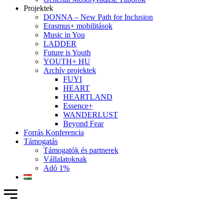
Projektek
DONNA – New Path for Inclusion
Erasmus+ mobilitások
Music in You
LADDER
Future is Youth
YOUTH+ HU
Archív projektek
FUYI
HEART
HEARTLAND
Essence+
WANDERLUST
Beyond Fear
Forrás Konferencia
Támogatás
Támogatók és partnerek
Vállalatoknak
Adó 1%