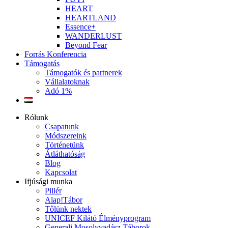
HEART
HEARTLAND
Essence+
WANDERLUST
Beyond Fear
Forrás Konferencia
Támogatás
Támogatók és partnerek
Vállalatoknak
Adó 1%
Rólunk
Csapatunk
Módszereink
Történetünk
Átláthatóság
Blog
Kapcsolat
Ifjúsági munka
Pillér
Alap!Tábor
Tőlünk nektek
UNICEF Kilátó Élményprogram
Generali Mosolyvadász Táborok