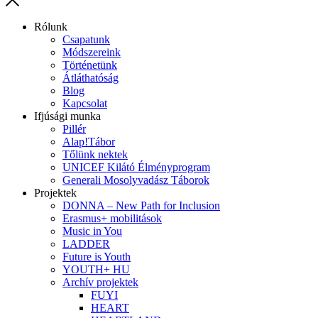
Rólunk
Csapatunk
Módszereink
Történetünk
Átláthatóság
Blog
Kapcsolat
Ifjúsági munka
Pillér
Alap!Tábor
Tőlünk nektek
UNICEF Kilátó Élményprogram
Generali Mosolyvadász Táborok
Projektek
DONNA – New Path for Inclusion
Erasmus+ mobilitások
Music in You
LADDER
Future is Youth
YOUTH+ HU
Archív projektek
FUYI
HEART