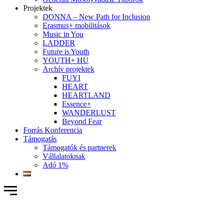
Projektek
DONNA – New Path for Inclusion
Erasmus+ mobilitások
Music in You
LADDER
Future is Youth
YOUTH+ HU
Archív projektek
FUYI
HEART
HEARTLAND
Essence+
WANDERLUST
Beyond Fear
Forrás Konferencia
Támogatás
Támogatók és partnerek
Vállalatoknak
Adó 1%