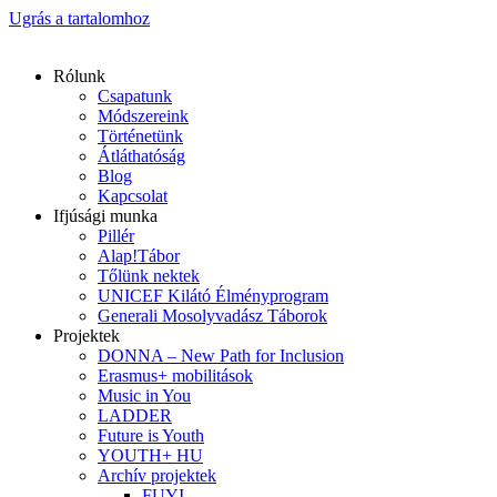
Ugrás a tartalomhoz
Rólunk
Csapatunk
Módszereink
Történetünk
Átláthatóság
Blog
Kapcsolat
Ifjúsági munka
Pillér
Alap!Tábor
Tőlünk nektek
UNICEF Kilátó Élményprogram
Generali Mosolyvadász Táborok
Projektek
DONNA – New Path for Inclusion
Erasmus+ mobilitások
Music in You
LADDER
Future is Youth
YOUTH+ HU
Archív projektek
FUYI