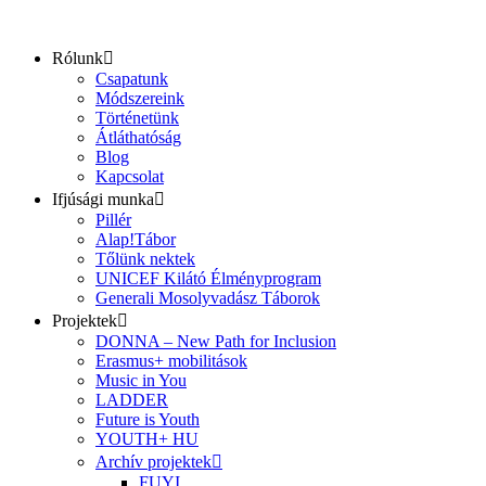
Ugrás
a
tartalomhoz
Rólunk
Csapatunk
Módszereink
Történetünk
Átláthatóság
Blog
Kapcsolat
Ifjúsági munka
Pillér
Alap!Tábor
Tőlünk nektek
UNICEF Kilátó Élményprogram
Generali Mosolyvadász Táborok
Projektek
DONNA – New Path for Inclusion
Erasmus+ mobilitások
Music in You
LADDER
Future is Youth
YOUTH+ HU
Archív projektek
FUYI