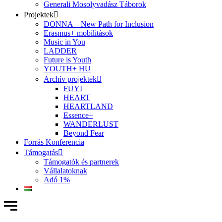
Generali Mosolyvadász Táborok
Projektek
DONNA – New Path for Inclusion
Erasmus+ mobilitások
Music in You
LADDER
Future is Youth
YOUTH+ HU
Archív projektek
FUYI
HEART
HEARTLAND
Essence+
WANDERLUST
Beyond Fear
Forrás Konferencia
Támogatás
Támogatók és partnerek
Vállalatoknak
Adó 1%