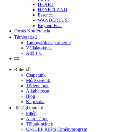
HEART
HEARTLAND
Essence+
WANDERLUST
Beyond Fear
Forrás Konferencia
Támogatás
Támogatók és partnerek
Vállalatoknak
Adó 1%
Rólunk
Csapatunk
Módszereink
Történetünk
Átláthatóság
Blog
Kapcsolat
Ifjúsági munka
Pillér
Alap!Tábor
Tőlünk nektek
UNICEF Kilátó Élményprogram