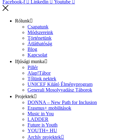
Facebook-f
Linkedin
Youtube
Rólunk
Csapatunk
Módszereink
Történetünk
Átláthatóság
Blog
Kapcsolat
Ifjúsági munka
Pillér
Alap!Tábor
Tőlünk nektek
UNICEF Kilátó Élményprogram
Generali Mosolyvadász Táborok
Projektek
DONNA – New Path for Inclusion
Erasmus+ mobilitások
Music in You
LADDER
Future is Youth
YOUTH+ HU
Archív projektek