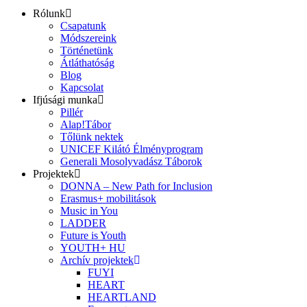
Rólunk
Csapatunk
Módszereink
Történetünk
Átláthatóság
Blog
Kapcsolat
Ifjúsági munka
Pillér
Alap!Tábor
Tőlünk nektek
UNICEF Kilátó Élményprogram
Generali Mosolyvadász Táborok
Projektek
DONNA – New Path for Inclusion
Erasmus+ mobilitások
Music in You
LADDER
Future is Youth
YOUTH+ HU
Archív projektek
FUYI
HEART
HEARTLAND