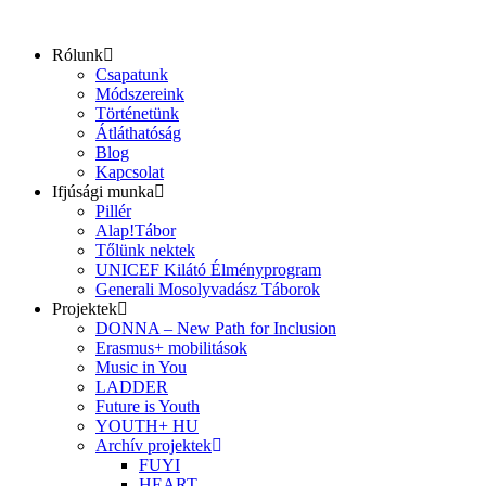
Ugrás
a
Rólunk
tartalomhoz
Csapatunk
Módszereink
Történetünk
Átláthatóság
Blog
Kapcsolat
Ifjúsági munka
Pillér
Alap!Tábor
Tőlünk nektek
UNICEF Kilátó Élményprogram
Generali Mosolyvadász Táborok
Projektek
DONNA – New Path for Inclusion
Erasmus+ mobilitások
Music in You
LADDER
Future is Youth
YOUTH+ HU
Archív projektek
FUYI
HEART