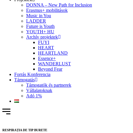
DONNA – New Path for Inclusion
Erasmus+ mobilitások
Music in You
LADDER
Future is Youth
YOUTH+ HU
Archív projektek
FUYI
HEART
HEARTLAND
Essence+
WANDERLUST
Beyond Fear
Forrás Konferencia
Támogatás
Támogatók és partnerek
Vállalatoknak
Adó 1%
RESPIRAȚIA DE TIP BURETE