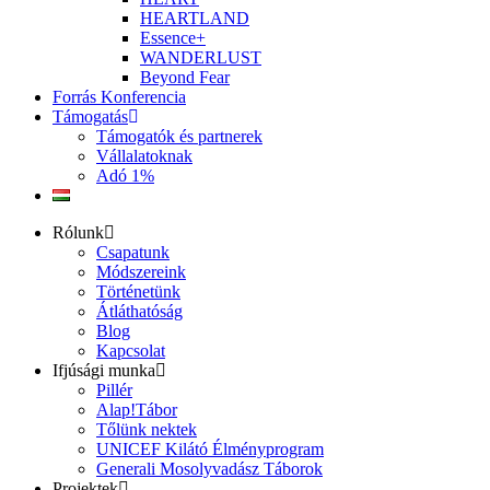
HEARTLAND
Essence+
WANDERLUST
Beyond Fear
Forrás Konferencia
Támogatás
Támogatók és partnerek
Vállalatoknak
Adó 1%
Rólunk
Csapatunk
Módszereink
Történetünk
Átláthatóság
Blog
Kapcsolat
Ifjúsági munka
Pillér
Alap!Tábor
Tőlünk nektek
UNICEF Kilátó Élményprogram
Generali Mosolyvadász Táborok
Projektek