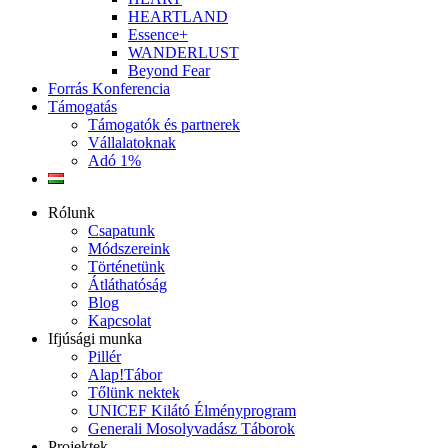
HEARTLAND
Essence+
WANDERLUST
Beyond Fear
Forrás Konferencia
Támogatás
Támogatók és partnerek
Vállalatoknak
Adó 1%
Rólunk
Csapatunk
Módszereink
Történetünk
Átláthatóság
Blog
Kapcsolat
Ifjúsági munka
Pillér
Alap!Tábor
Tőlünk nektek
UNICEF Kilátó Élményprogram
Generali Mosolyvadász Táborok
Projektek