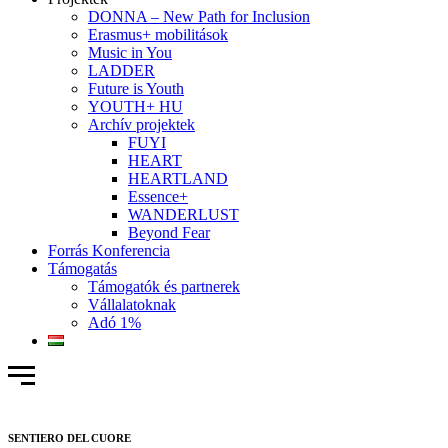
DONNA – New Path for Inclusion
Erasmus+ mobilitások
Music in You
LADDER
Future is Youth
YOUTH+ HU
Archív projektek
FUYI
HEART
HEARTLAND
Essence+
WANDERLUST
Beyond Fear
Forrás Konferencia
Támogatás
Támogatók és partnerek
Vállalatoknak
Adó 1%
SENTIERO DEL CUORE