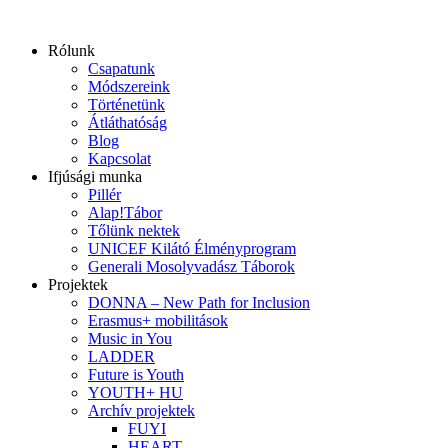
Ugrás
a
Rólunk
tartalomhoz
Csapatunk
Módszereink
Történetünk
Átláthatóság
Blog
Kapcsolat
Ifjúsági munka
Pillér
Alap!Tábor
Tőlünk nektek
UNICEF Kilátó Élményprogram
Generali Mosolyvadász Táborok
Projektek
DONNA – New Path for Inclusion
Erasmus+ mobilitások
Music in You
LADDER
Future is Youth
YOUTH+ HU
Archív projektek
FUYI
HEART