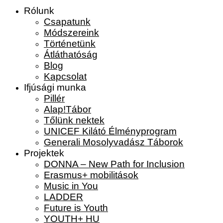
Rólunk
Csapatunk
Módszereink
Történetünk
Átláthatóság
Blog
Kapcsolat
Ifjúsági munka
Pillér
Alap!Tábor
Tőlünk nektek
UNICEF Kilátó Élményprogram
Generali Mosolyvadász Táborok
Projektek
DONNA – New Path for Inclusion
Erasmus+ mobilitások
Music in You
LADDER
Future is Youth
YOUTH+ HU