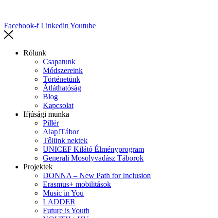
Facebook-f
Linkedin
Youtube
Rólunk
Csapatunk
Módszereink
Történetünk
Átláthatóság
Blog
Kapcsolat
Ifjúsági munka
Pillér
Alap!Tábor
Tőlünk nektek
UNICEF Kilátó Élményprogram
Generali Mosolyvadász Táborok
Projektek
DONNA – New Path for Inclusion
Erasmus+ mobilitások
Music in You
LADDER
Future is Youth