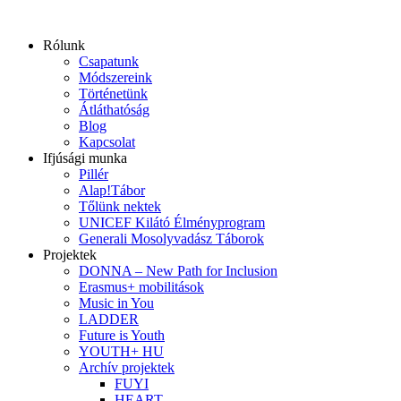
Ugrás
a
Rólunk
tartalomhoz
Csapatunk
Módszereink
Történetünk
Átláthatóság
Blog
Kapcsolat
Ifjúsági munka
Pillér
Alap!Tábor
Tőlünk nektek
UNICEF Kilátó Élményprogram
Generali Mosolyvadász Táborok
Projektek
DONNA – New Path for Inclusion
Erasmus+ mobilitások
Music in You
LADDER
Future is Youth
YOUTH+ HU
Archív projektek
FUYI
HEART