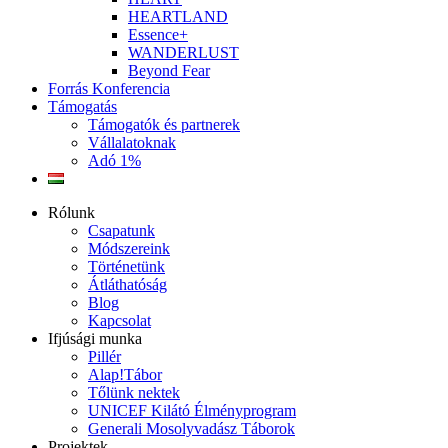
HEARTLAND
Essence+
WANDERLUST
Beyond Fear
Forrás Konferencia
Támogatás
Támogatók és partnerek
Vállalatoknak
Adó 1%
Rólunk
Csapatunk
Módszereink
Történetünk
Átláthatóság
Blog
Kapcsolat
Ifjúsági munka
Pillér
Alap!Tábor
Tőlünk nektek
UNICEF Kilátó Élményprogram
Generali Mosolyvadász Táborok
Projektek