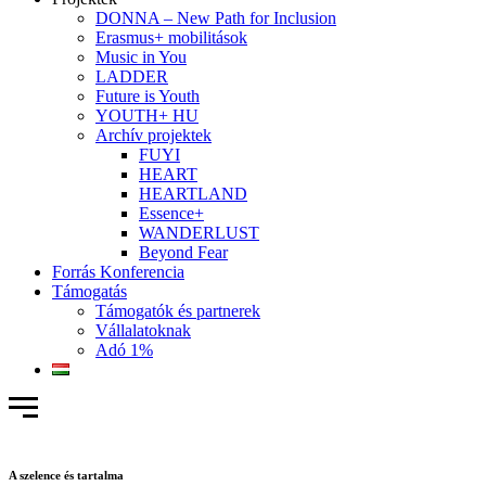
DONNA – New Path for Inclusion
Erasmus+ mobilitások
Music in You
LADDER
Future is Youth
YOUTH+ HU
Archív projektek
FUYI
HEART
HEARTLAND
Essence+
WANDERLUST
Beyond Fear
Forrás Konferencia
Támogatás
Támogatók és partnerek
Vállalatoknak
Adó 1%
A szelence és tartalma