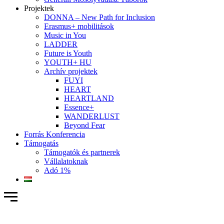
Projektek
DONNA – New Path for Inclusion
Erasmus+ mobilitások
Music in You
LADDER
Future is Youth
YOUTH+ HU
Archív projektek
FUYI
HEART
HEARTLAND
Essence+
WANDERLUST
Beyond Fear
Forrás Konferencia
Támogatás
Támogatók és partnerek
Vállalatoknak
Adó 1%