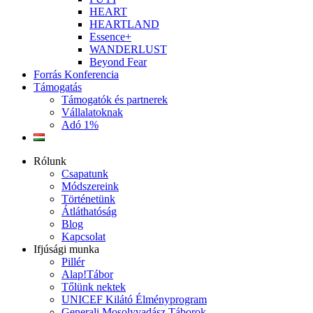
HEART
HEARTLAND
Essence+
WANDERLUST
Beyond Fear
Forrás Konferencia
Támogatás
Támogatók és partnerek
Vállalatoknak
Adó 1%
Rólunk
Csapatunk
Módszereink
Történetünk
Átláthatóság
Blog
Kapcsolat
Ifjúsági munka
Pillér
Alap!Tábor
Tőlünk nektek
UNICEF Kilátó Élményprogram
Generali Mosolyvadász Táborok