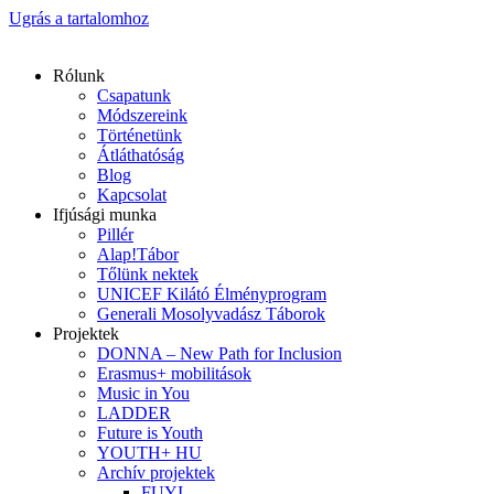
Ugrás a tartalomhoz
Rólunk
Csapatunk
Módszereink
Történetünk
Átláthatóság
Blog
Kapcsolat
Ifjúsági munka
Pillér
Alap!Tábor
Tőlünk nektek
UNICEF Kilátó Élményprogram
Generali Mosolyvadász Táborok
Projektek
DONNA – New Path for Inclusion
Erasmus+ mobilitások
Music in You
LADDER
Future is Youth
YOUTH+ HU
Archív projektek
FUYI