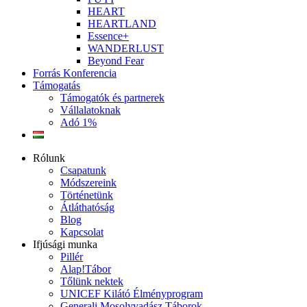
HEART
HEARTLAND
Essence+
WANDERLUST
Beyond Fear
Forrás Konferencia
Támogatás
Támogatók és partnerek
Vállalatoknak
Adó 1%
Rólunk
Csapatunk
Módszereink
Történetünk
Átláthatóság
Blog
Kapcsolat
Ifjúsági munka
Pillér
Alap!Tábor
Tőlünk nektek
UNICEF Kilátó Élményprogram
Generali Mosolyvadász Táborok