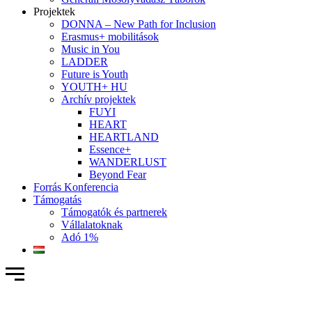
Projektek
DONNA – New Path for Inclusion
Erasmus+ mobilitások
Music in You
LADDER
Future is Youth
YOUTH+ HU
Archív projektek
FUYI
HEART
HEARTLAND
Essence+
WANDERLUST
Beyond Fear
Forrás Konferencia
Támogatás
Támogatók és partnerek
Vállalatoknak
Adó 1%