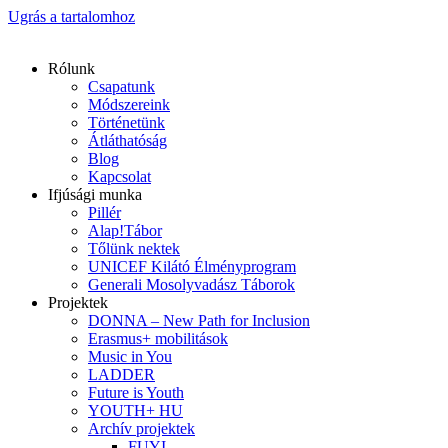
Ugrás a tartalomhoz
Rólunk
Csapatunk
Módszereink
Történetünk
Átláthatóság
Blog
Kapcsolat
Ifjúsági munka
Pillér
Alap!Tábor
Tőlünk nektek
UNICEF Kilátó Élményprogram
Generali Mosolyvadász Táborok
Projektek
DONNA – New Path for Inclusion
Erasmus+ mobilitások
Music in You
LADDER
Future is Youth
YOUTH+ HU
Archív projektek
FUYI