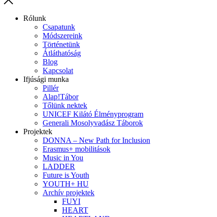
Rólunk
Csapatunk
Módszereink
Történetünk
Átláthatóság
Blog
Kapcsolat
Ifjúsági munka
Pillér
Alap!Tábor
Tőlünk nektek
UNICEF Kilátó Élményprogram
Generali Mosolyvadász Táborok
Projektek
DONNA – New Path for Inclusion
Erasmus+ mobilitások
Music in You
LADDER
Future is Youth
YOUTH+ HU
Archív projektek
FUYI
HEART