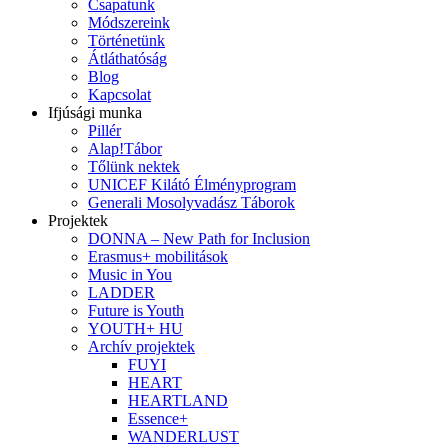
Csapatunk
Módszereink
Történetünk
Átláthatóság
Blog
Kapcsolat
Ifjúsági munka
Pillér
Alap!Tábor
Tőlünk nektek
UNICEF Kilátó Élményprogram
Generali Mosolyvadász Táborok
Projektek
DONNA – New Path for Inclusion
Erasmus+ mobilitások
Music in You
LADDER
Future is Youth
YOUTH+ HU
Archív projektek
FUYI
HEART
HEARTLAND
Essence+
WANDERLUST