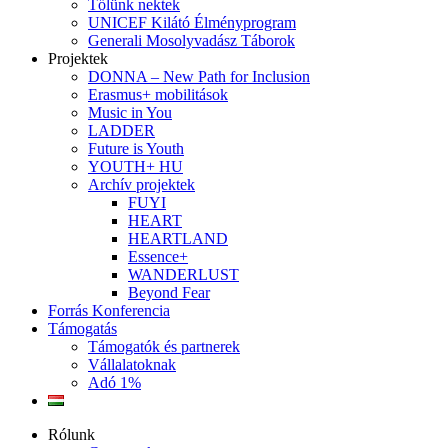
Tőlünk nektek
UNICEF Kilátó Élményprogram
Generali Mosolyvadász Táborok
Projektek
DONNA – New Path for Inclusion
Erasmus+ mobilitások
Music in You
LADDER
Future is Youth
YOUTH+ HU
Archív projektek
FUYI
HEART
HEARTLAND
Essence+
WANDERLUST
Beyond Fear
Forrás Konferencia
Támogatás
Támogatók és partnerek
Vállalatoknak
Adó 1%
Rólunk