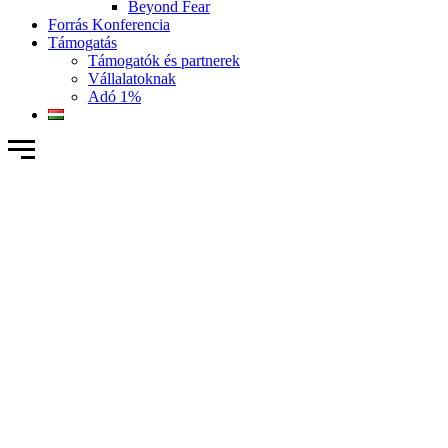
Beyond Fear
Forrás Konferencia
Támogatás
Támogatók és partnerek
Vállalatoknak
Adó 1%