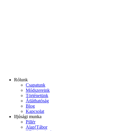
Ugrás
a
tartalomhoz
Rólunk
Csapatunk
Módszereink
Történetünk
Átláthatóság
Blog
Kapcsolat
Ifjúsági munka
Pillér
Alap!Tábor