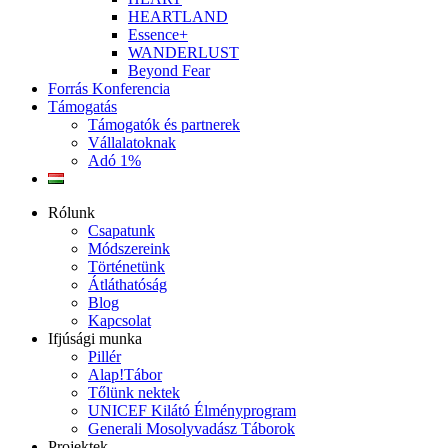
HEARTLAND
Essence+
WANDERLUST
Beyond Fear
Forrás Konferencia
Támogatás
Támogatók és partnerek
Vállalatoknak
Adó 1%
Rólunk
Csapatunk
Módszereink
Történetünk
Átláthatóság
Blog
Kapcsolat
Ifjúsági munka
Pillér
Alap!Tábor
Tőlünk nektek
UNICEF Kilátó Élményprogram
Generali Mosolyvadász Táborok
Projektek