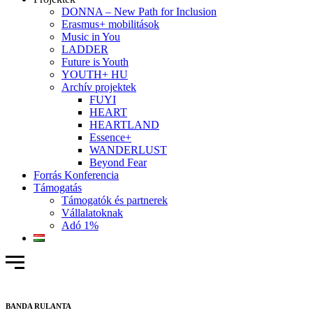
DONNA – New Path for Inclusion
Erasmus+ mobilitások
Music in You
LADDER
Future is Youth
YOUTH+ HU
Archív projektek
FUYI
HEART
HEARTLAND
Essence+
WANDERLUST
Beyond Fear
Forrás Konferencia
Támogatás
Támogatók és partnerek
Vállalatoknak
Adó 1%
BANDA RULANTA