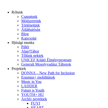
Ugrás
a
Rólunk
tartalomhoz
Csapatunk
Módszereink
Történetünk
Átláthatóság
Blog
Kapcsolat
Ifjúsági munka
Pillér
Alap!Tábor
Tőlünk nektek
UNICEF Kilátó Élményprogram
Generali Mosolyvadász Táborok
Projektek
DONNA – New Path for Inclusion
Erasmus+ mobilitások
Music in You
LADDER
Future is Youth
YOUTH+ HU
Archív projektek
FUYI
HEART