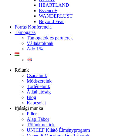
HEARTLAND
Essence+
WANDERLUST
Beyond Fear
Forrás Konferencia
Támogatás
Támogatók és partnerek
Vállalatoknak
Adó 1%
Rólunk
Csapatunk
Módszereink
Történetünk
Átláthatóság
Blog
Kapcsolat
Ifjúsági munka
Pillér
Alap!Tábor
Tőlünk nektek
UNICEF Kilátó Élményprogram
Generali Mosolyvadász Táborok