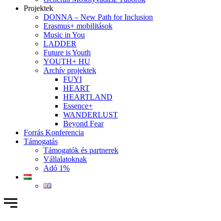
Projektek
DONNA – New Path for Inclusion
Erasmus+ mobilitások
Music in You
LADDER
Future is Youth
YOUTH+ HU
Archív projektek
FUYI
HEART
HEARTLAND
Essence+
WANDERLUST
Beyond Fear
Forrás Konferencia
Támogatás
Támogatók és partnerek
Vállalatoknak
Adó 1%