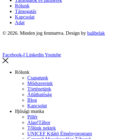
Támogatók és partnerek
Rólunk
Támogatás
Kapcsolat
Adat
© 2026. Minden jog fenntartva. Design by
balibelak
Facebook-f
Linkedin
Youtube
Rólunk
Csapatunk
Módszereink
Történetünk
Átláthatóság
Blog
Kapcsolat
Ifjúsági munka
Pillér
Alap!Tábor
Tőlünk nektek
UNICEF Kilátó Élményprogram