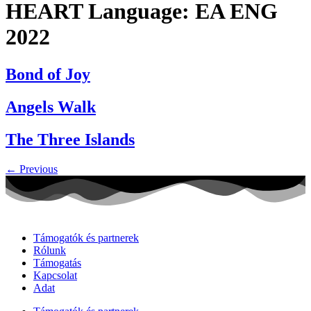
HEART Language:
EA ENG
2022
Bond of Joy
Angels Walk
The Three Islands
←
Previous
Támogatók és partnerek
Rólunk
Támogatás
Kapcsolat
Adat