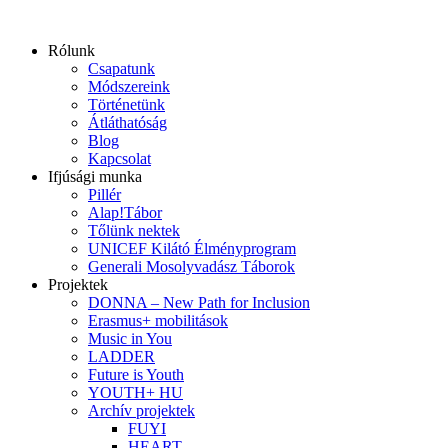
Ugrás
a
Rólunk
tartalomhoz
Csapatunk
Módszereink
Történetünk
Átláthatóság
Blog
Kapcsolat
Ifjúsági munka
Pillér
Alap!Tábor
Tőlünk nektek
UNICEF Kilátó Élményprogram
Generali Mosolyvadász Táborok
Projektek
DONNA – New Path for Inclusion
Erasmus+ mobilitások
Music in You
LADDER
Future is Youth
YOUTH+ HU
Archív projektek
FUYI
HEART