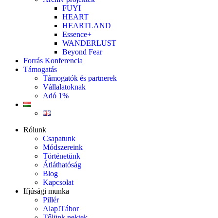
FUYI
HEART
HEARTLAND
Essence+
WANDERLUST
Beyond Fear
Forrás Konferencia
Támogatás
Támogatók és partnerek
Vállalatoknak
Adó 1%
Rólunk
Csapatunk
Módszereink
Történetünk
Átláthatóság
Blog
Kapcsolat
Ifjúsági munka
Pillér
Alap!Tábor
Tőlünk nektek