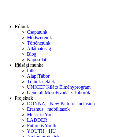
Rólunk
Csapatunk
Módszereink
Történetünk
Átláthatóság
Blog
Kapcsolat
Ifjúsági munka
Pillér
Alap!Tábor
Tőlünk nektek
UNICEF Kilátó Élményprogram
Generali Mosolyvadász Táborok
Projektek
DONNA – New Path for Inclusion
Erasmus+ mobilitások
Music in You
LADDER
Future is Youth
YOUTH+ HU
Archív projektek