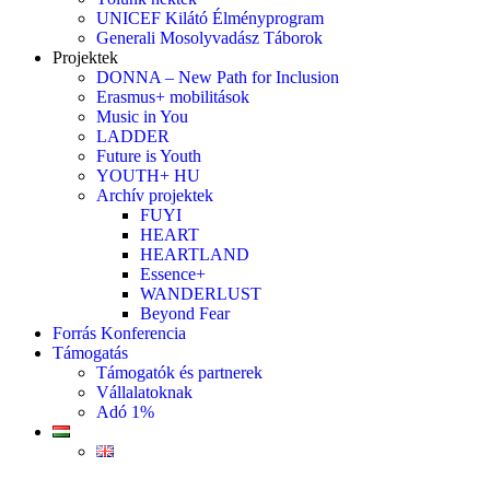
UNICEF Kilátó Élményprogram
Generali Mosolyvadász Táborok
Projektek
DONNA – New Path for Inclusion
Erasmus+ mobilitások
Music in You
LADDER
Future is Youth
YOUTH+ HU
Archív projektek
FUYI
HEART
HEARTLAND
Essence+
WANDERLUST
Beyond Fear
Forrás Konferencia
Támogatás
Támogatók és partnerek
Vállalatoknak
Adó 1%