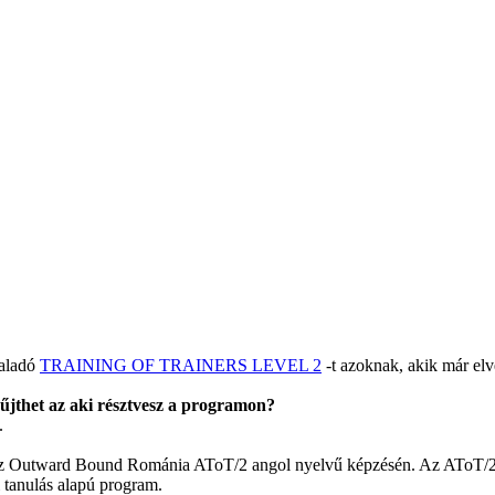
haladó
TRAINING OF TRAINERS LEVEL 2
-t azoknak, akik már elv
yűjthet az aki résztvesz a programon?
.
az Outward Bound Románia AToT/2 angol nyelvű képzésén. Az AToT/2, a
i tanulás alapú program.