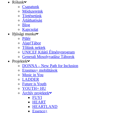
Rólunk
Csapatunk
Módszereink
Történetünk
Átláthatóság
Blog
Kapcsolat
Ifjúsági munka
Pillér
Alap!Tábor
Tőlünk nektek
UNICEF Kilátó Élményprogram
Generali Mosolyvadász Táborok
Projektek
DONNA – New Path for Inclusion
Erasmus+ mobilitások
Music in You
LADDER
Future is Youth
YOUTH+ HU
Archív projektek
FUYI
HEART
HEARTLAND
Essence+