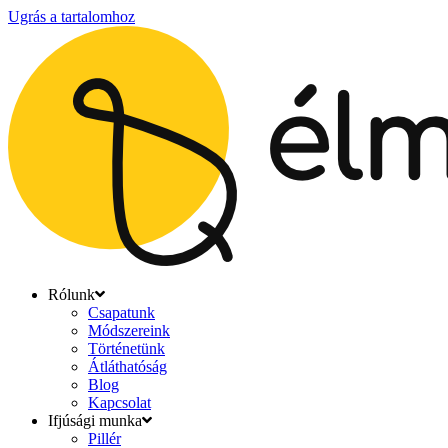
Ugrás a tartalomhoz
Rólunk
Csapatunk
Módszereink
Történetünk
Átláthatóság
Blog
Kapcsolat
Ifjúsági munka
Pillér