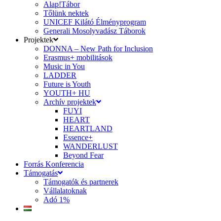
Alap!Tábor
Tőlünk nektek
UNICEF Kilátó Élményprogram
Generali Mosolyvadász Táborok
Projektek
DONNA – New Path for Inclusion
Erasmus+ mobilitások
Music in You
LADDER
Future is Youth
YOUTH+ HU
Archív projektek
FUYI
HEART
HEARTLAND
Essence+
WANDERLUST
Beyond Fear
Forrás Konferencia
Támogatás
Támogatók és partnerek
Vállalatoknak
Adó 1%