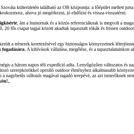
ováta külterületén található az OB központja: a főépület mellett jurta 
ikrokozmosz, ahova jó megérkezni, jó elidőzni és vissza-visszatérni.
igkísérte
, ám a humornak és a közös referenciáknak is megvolt a maga 
, 20 fős csapat tagjai között akadtak tapasztalt rókák és frissen outdo
erült a trénerek keretezésével egy biztonságos környezetnek létrejönni
és fogadására
. A kihívások vállalása, megélése, és a tapasztalatainkon
.
b mégis a három napos téli expedíció adta. Lenyűgözően változatos és n
ozó szerepkörökkel operáló outdoor élményhez alkalmasabb környezetet
szi a nagybetűs
változás
magával ragadó terepévé, az azt ismerőknek ne
kön!
„