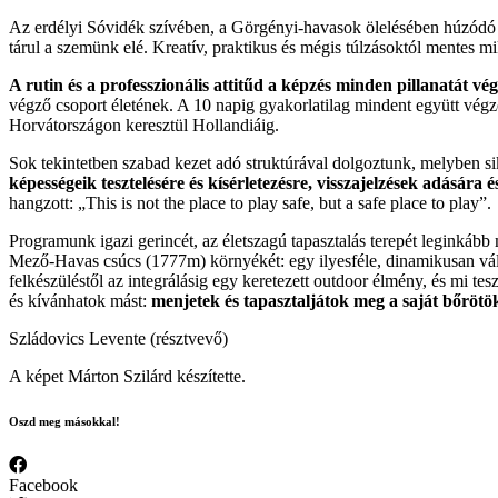
Az erdélyi Sóvidék szívében, a Görgényi-havasok ölelésében húzódó Sz
tárul a szemünk elé. Kreatív, praktikus és mégis túlzásoktól mentes m
A rutin és a professzionális attitűd a képzés minden pillanatát vég
végző csoport életének. A 10 napig gyakorlatilag mindent együtt végző
Horvátországon keresztül Hollandiáig.
Sok tekintetben szabad kezet adó struktúrával dolgoztunk, melyben sik
képességeik tesztelésére és kísérletezésre, visszajelzések adására 
hangzott: „This is not the place to play safe, but a safe place to play”
Programunk igazi gerincét, az életszagú tapasztalás terepét leginkáb
Mező-Havas csúcs (1777m) környékét: egy ilyesféle, dinamikusan vált
felkészüléstől az integrálásig egy keretezett outdoor élmény, és mi te
és kívánhatok mást:
menjetek és tapasztaljátok meg a saját bőrötö
Szládovics Levente (résztvevő)
A képet Márton Szilárd készítette.
Oszd meg másokkal!
Facebook