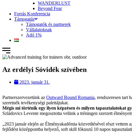
WANDERLUST
Beyond Fear
Forrás Konferencia
Támogatás
Támogatók és partnerek
Vállalatoknak
Adó 1%
Az erdélyi Sóvidék szívében
2023. január 31.
Partnerszervezetünk az
Outward Bound Romania
, rendszeresen tart 
szeretnék tevékenységi palettájukat.
Mégis mi történik egy ilyen képzésen és milyen tapasztalatokat g
Szládovics Levente megosztotta velünk a tréningen szerzett élményeit
„2023 január elején az Élményakadémia közvetítésével részt vettem 
fejlődést középpontba helyező, soft skill fókuszú 10 napos tapasztalat