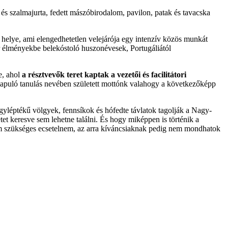
és szalmajurta, fedett mászóbirodalom, pavilon, patak és tavacska
helye, ami elengedhetetlen velejárója egy intenzív közös munkát
or élményekbe belekóstoló huszonévesek, Portugáliától
e, ahol
a résztvevők teret kaptak a vezetői és facilitátori
 alapuló tanulás nevében született mottónk valahogy a következőképp
agyléptékű völgyek, fennsíkok és hófedte távlatok tagolják a Nagy-
 keresve sem lehetne találni. És hogy miképpen is történik a
m szükséges ecsetelnem, az arra kíváncsiaknak pedig nem mondhatok