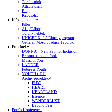
Történetünk
Átláthatóság
Blog
Kapcsolat
Ifjúsági munka
Pillér
Alap!Tábor
Tőlünk nektek
UNICEF Kilátó Élményprogram
Generali Mosolyvadász Táborok
Projektek
DONNA – New Path for Inclusion
Erasmus+ mobilitások
Music in You
LADDER
Future is Youth
YOUTH+ HU
Archív projektek
FUYI
HEART
HEARTLAND
Essence+
WANDERLUST
Beyond Fear
Forrás Konferencia