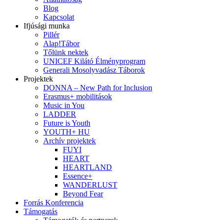
Blog
Kapcsolat
Ifjúsági munka
Pillér
Alap!Tábor
Tőlünk nektek
UNICEF Kilátó Élményprogram
Generali Mosolyvadász Táborok
Projektek
DONNA – New Path for Inclusion
Erasmus+ mobilitások
Music in You
LADDER
Future is Youth
YOUTH+ HU
Archív projektek
FUYI
HEART
HEARTLAND
Essence+
WANDERLUST
Beyond Fear
Forrás Konferencia
Támogatás