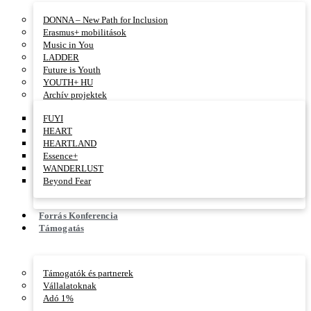
DONNA – New Path for Inclusion
Erasmus+ mobilitások
Music in You
LADDER
Future is Youth
YOUTH+ HU
Archív projektek
FUYI
HEART
HEARTLAND
Essence+
WANDERLUST
Beyond Fear
Forrás Konferencia
Támogatás
Támogatók és partnerek
Vállalatoknak
Adó 1%