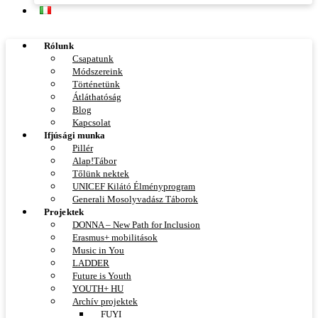
Rólunk
Csapatunk
Módszereink
Történetünk
Átláthatóság
Blog
Kapcsolat
Ifjúsági munka
Pillér
Alap!Tábor
Tőlünk nektek
UNICEF Kilátó Élményprogram
Generali Mosolyvadász Táborok
Projektek
DONNA – New Path for Inclusion
Erasmus+ mobilitások
Music in You
LADDER
Future is Youth
YOUTH+ HU
Archív projektek
FUYI