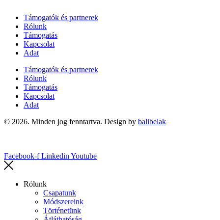
Támogatók és partnerek
Rólunk
Támogatás
Kapcsolat
Adat
Támogatók és partnerek
Rólunk
Támogatás
Kapcsolat
Adat
© 2026. Minden jog fenntartva. Design by
balibelak
Facebook-f
Linkedin
Youtube
Rólunk
Csapatunk
Módszereink
Történetünk
Átláthatóság