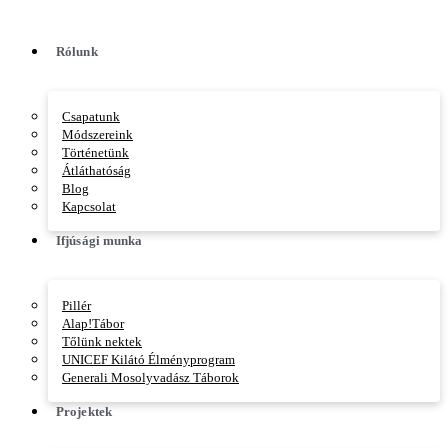
Vai
al
contenuto
Rólunk
Csapatunk
Módszereink
Történetünk
Átláthatóság
Blog
Kapcsolat
Ifjúsági munka
Pillér
Alap!Tábor
Tőlünk nektek
UNICEF Kilátó Élményprogram
Generali Mosolyvadász Táborok
Projektek