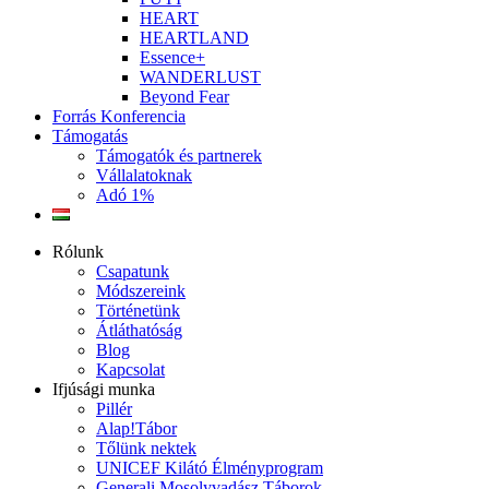
HEART
HEARTLAND
Essence+
WANDERLUST
Beyond Fear
Forrás Konferencia
Támogatás
Támogatók és partnerek
Vállalatoknak
Adó 1%
Rólunk
Csapatunk
Módszereink
Történetünk
Átláthatóság
Blog
Kapcsolat
Ifjúsági munka
Pillér
Alap!Tábor
Tőlünk nektek
UNICEF Kilátó Élményprogram
Generali Mosolyvadász Táborok