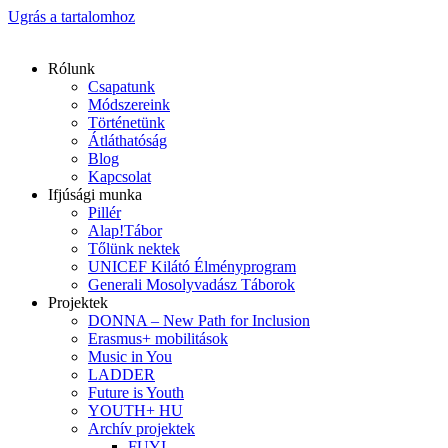
Ugrás a tartalomhoz
Rólunk
Csapatunk
Módszereink
Történetünk
Átláthatóság
Blog
Kapcsolat
Ifjúsági munka
Pillér
Alap!Tábor
Tőlünk nektek
UNICEF Kilátó Élményprogram
Generali Mosolyvadász Táborok
Projektek
DONNA – New Path for Inclusion
Erasmus+ mobilitások
Music in You
LADDER
Future is Youth
YOUTH+ HU
Archív projektek
FUYI