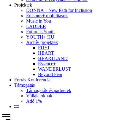
Projektek
DONNA – New Path for Inclusion
Erasmus+ mobilitások
Music in You
LADDER
Future is Youth
YOUTH+ HU
Archív projektek
FUYI
HEART
HEARTLAND
Essence+
WANDERLUST
Beyond Fear
Forrás Konferencia
Támogatás
Támogatók és partnerek
Vállalatoknak
Adó 1%