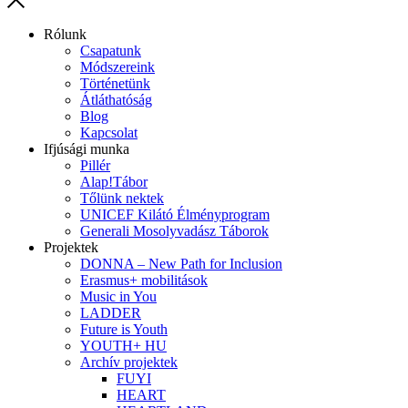
Rólunk
Csapatunk
Módszereink
Történetünk
Átláthatóság
Blog
Kapcsolat
Ifjúsági munka
Pillér
Alap!Tábor
Tőlünk nektek
UNICEF Kilátó Élményprogram
Generali Mosolyvadász Táborok
Projektek
DONNA – New Path for Inclusion
Erasmus+ mobilitások
Music in You
LADDER
Future is Youth
YOUTH+ HU
Archív projektek
FUYI
HEART