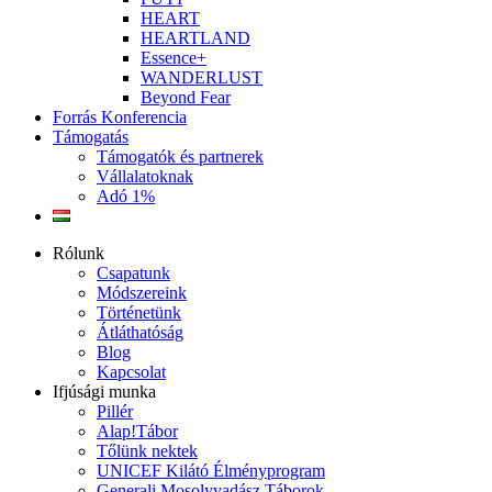
HEART
HEARTLAND
Essence+
WANDERLUST
Beyond Fear
Forrás Konferencia
Támogatás
Támogatók és partnerek
Vállalatoknak
Adó 1%
Rólunk
Csapatunk
Módszereink
Történetünk
Átláthatóság
Blog
Kapcsolat
Ifjúsági munka
Pillér
Alap!Tábor
Tőlünk nektek
UNICEF Kilátó Élményprogram
Generali Mosolyvadász Táborok