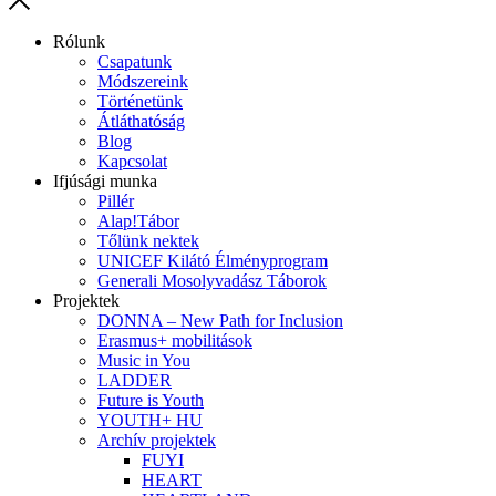
Rólunk
Csapatunk
Módszereink
Történetünk
Átláthatóság
Blog
Kapcsolat
Ifjúsági munka
Pillér
Alap!Tábor
Tőlünk nektek
UNICEF Kilátó Élményprogram
Generali Mosolyvadász Táborok
Projektek
DONNA – New Path for Inclusion
Erasmus+ mobilitások
Music in You
LADDER
Future is Youth
YOUTH+ HU
Archív projektek
FUYI
HEART