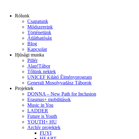
Ugrás
a
Rólunk
tartalomhoz
Csapatunk
Módszereink
Történetünk
Átláthatóság
Blog
Kapcsolat
Ifjúsági munka
Pillér
Alap!Tábor
Tőlünk nektek
UNICEF Kilátó Élményprogram
Generali Mosolyvadász Táborok
Projektek
DONNA – New Path for Inclusion
Erasmus+ mobilitások
Music in You
LADDER
Future is Youth
YOUTH+ HU
Archív projektek
FUYI
HEART