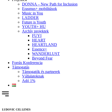
DONNA – New Path for Inclusion
Erasmus+ mobilitások
Music in You
LADDER
Future is Youth
YOUTH+ HU
Archív projektek
FUYI
HEART
HEARTLAND
Essence+
WANDERLUST
Beyond Fear
Forrás Konferencia
Támogatás
Támogatók és partnerek
Vállalatoknak
Adó 1%
LUDOVIC CEL LENES