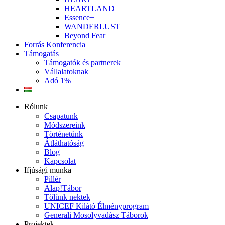
HEARTLAND
Essence+
WANDERLUST
Beyond Fear
Forrás Konferencia
Támogatás
Támogatók és partnerek
Vállalatoknak
Adó 1%
Rólunk
Csapatunk
Módszereink
Történetünk
Átláthatóság
Blog
Kapcsolat
Ifjúsági munka
Pillér
Alap!Tábor
Tőlünk nektek
UNICEF Kilátó Élményprogram
Generali Mosolyvadász Táborok
Projektek