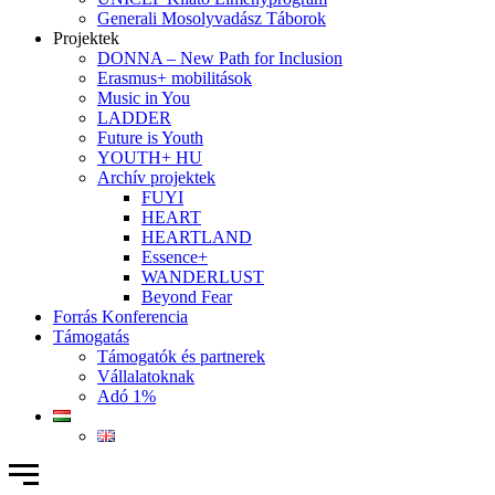
Generali Mosolyvadász Táborok
Projektek
DONNA – New Path for Inclusion
Erasmus+ mobilitások
Music in You
LADDER
Future is Youth
YOUTH+ HU
Archív projektek
FUYI
HEART
HEARTLAND
Essence+
WANDERLUST
Beyond Fear
Forrás Konferencia
Támogatás
Támogatók és partnerek
Vállalatoknak
Adó 1%