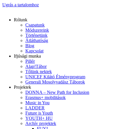
Ugrás a tartalomhoz
Rólunk
Csapatunk
Módszereink
Történetünk
Átláthatóság
Blog
Kapcsolat
Ifjúsági munka
Pillér
Alap!Tábor
Tőlünk nektek
UNICEF Kilátó Élményprogram
Generali Mosolyvadász Táborok
Projektek
DONNA – New Path for Inclusion
Erasmus+ mobilitások
Music in You
LADDER
Future is Youth
YOUTH+ HU
Archív projektek
FUYI