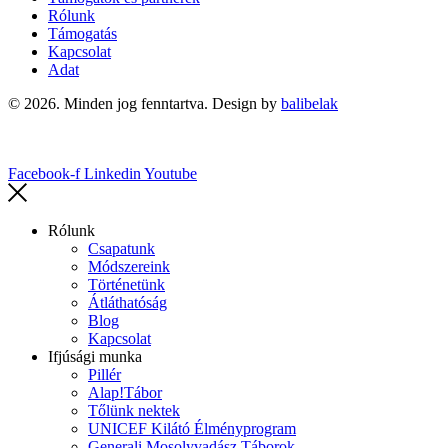
Rólunk
Támogatás
Kapcsolat
Adat
© 2026. Minden jog fenntartva. Design by
balibelak
Facebook-f
Linkedin
Youtube
Rólunk
Csapatunk
Módszereink
Történetünk
Átláthatóság
Blog
Kapcsolat
Ifjúsági munka
Pillér
Alap!Tábor
Tőlünk nektek
UNICEF Kilátó Élményprogram
Generali Mosolyvadász Táborok